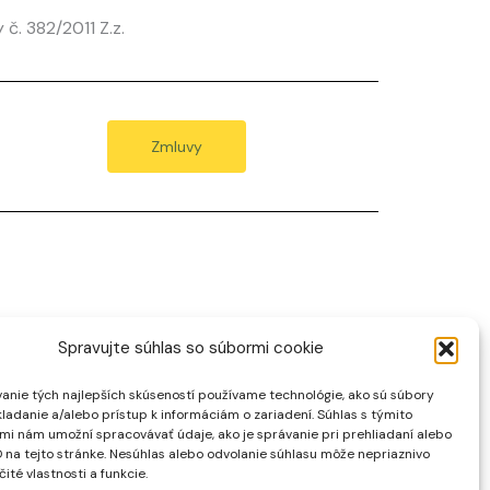
č. 382/2011 Z.z.
Zmluvy
Spravujte súhlas so súbormi cookie
anie tých najlepších skúseností používame technológie, ako sú súbory
kladanie a/alebo prístup k informáciám o zariadení. Súhlas s týmito
mi nám umožní spracovávať údaje, ako je správanie pri prehliadaní alebo
D na tejto stránke. Nesúhlas alebo odvolanie súhlasu môže nepriaznivo
čité vlastnosti a funkcie.
Created by Hunter