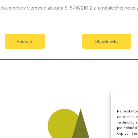
okumentov v zmysle zákona č. 546/210 Z.z. a následnej novely 
Faktúry
Objednávky
Na poskytov
cookie na u
technológia
jedinečné I
ovplyvniť ur