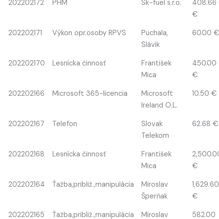
202202172
PHM
Sk-fuel s.r.o.
408.66
€
202202171
Výkon opr.osoby RPVS
Puchala,
60.00 
Slávik
202202170
Lesnícka činnosť
František
450.00
Mica
€
202202166
Microsoft 365-licencia
Microsoft
10.50 €
Ireland O.L.
202202167
Telefon
Slovak
62.68 €
Telekom
202202168
Lesnícka činnosť
František
2,500.0
Mica
€
202202164
Ťažba,približ.,manipulácia
Miroslav
1,629.6
Šperňak
€
202202165
Ťažba,približ.,manipulácia
Miroslav
582.00