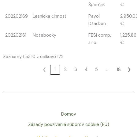
Šperňak
€
202202169
Lesnícka činnosť
Pavol
2,950.0
Džadžan
€
202202161
Notebooky
FESI comp,
1,225.86
s.r.o.
€
Záznamy 1 až 10 z celkovo 172
…
❮
1
2
3
4
5
18
❯
Domov
Zásady používania súborov cookie (EÚ)