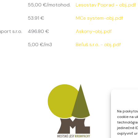
55,00 €/motohod.
Lesostav Poprad - obj..pdf
53.91 €
MCe system-obj..pdf
ort s.r.o.
496.80 €
Askony-obj..pdf
5,00 €/m3
Beľuš s.r.o. - obj..pdf
Na poskytov
cookie na u
technológia
jedinečné I
ovplyvniť ur