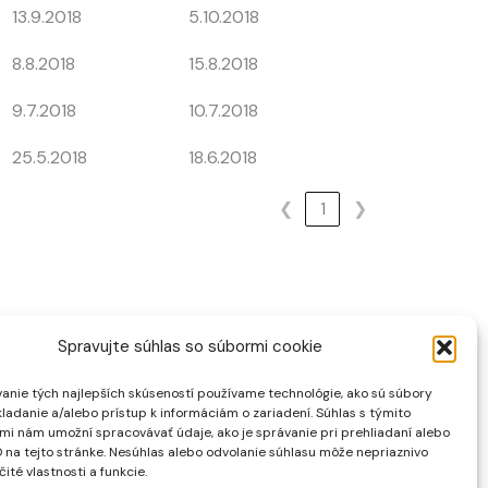
13.9.2018
5.10.2018
8.8.2018
15.8.2018
9.7.2018
10.7.2018
25.5.2018
18.6.2018
❮
1
❯
Spravujte súhlas so súbormi cookie
Created by Hunter
anie tých najlepších skúseností používame technológie, ako sú súbory
kladanie a/alebo prístup k informáciám o zariadení. Súhlas s týmito
mi nám umožní spracovávať údaje, ako je správanie pri prehliadaní alebo
D na tejto stránke. Nesúhlas alebo odvolanie súhlasu môže nepriaznivo
čité vlastnosti a funkcie.