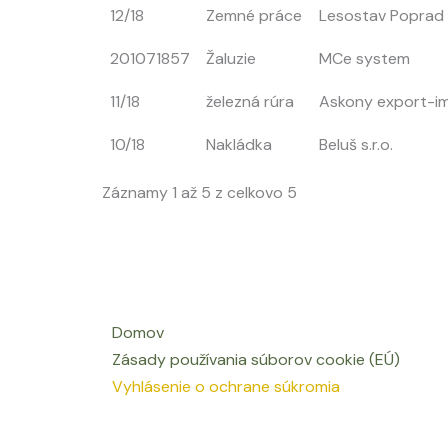
12/18
Zemné práce
Lesostav Poprad
201071857
Žaluzie
MCe system
11/18
železná rúra
Askony export-imp
10/18
Nakládka
Beluš s.r.o.
Záznamy 1 až 5 z celkovo 5
Domov
Zásady používania súborov cookie (EÚ)
Vyhlásenie o ochrane súkromia