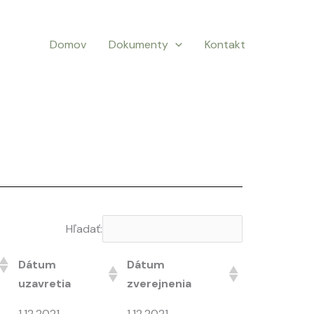
Domov
Dokumenty
Kontakt
Hľadať:
Dátum
Dátum
uzavretia
zverejnenia
1.12.2021
1.12.2021