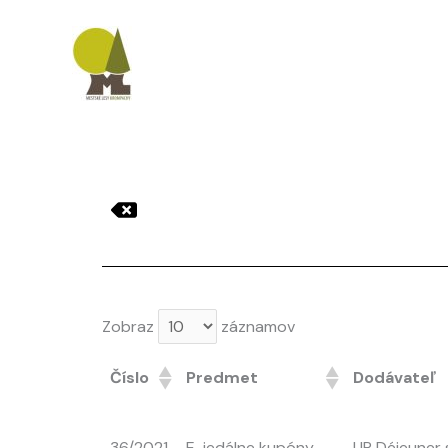
Preskočiť
na
obsah
Zobraz
záznamov
Číslo
Predmet
Dodávateľ
36/2021
E-jedálne kupóny
UP Déjeuner s