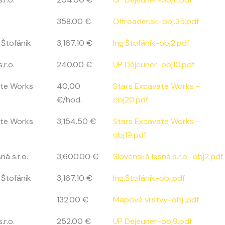
358.00 €
Offroader.sk-obj.35.pdf
v Štofánik
3,167.10 €
Ing.Štofánik-obj2.pdf
.r.o.
240.00 €
UP Déjeuner-obj10.pdf
ate Works
40,00
Stars Excavate Works -
€/hod.
obj20.pdf
ate Works
3,154.50 €
Stars Excavate Works -
obj19.pdf
ná s.r.o.
3,600.00 €
Slovenská lesná s.r.o.-obj2.pdf
v Štofánik
3,167.10 €
Ing.Štofánik-obj.pdf
132.00 €
Mapové vrstvy-obj..pdf
.r.o.
252.00 €
UP Déjeuner-obj9.pdf