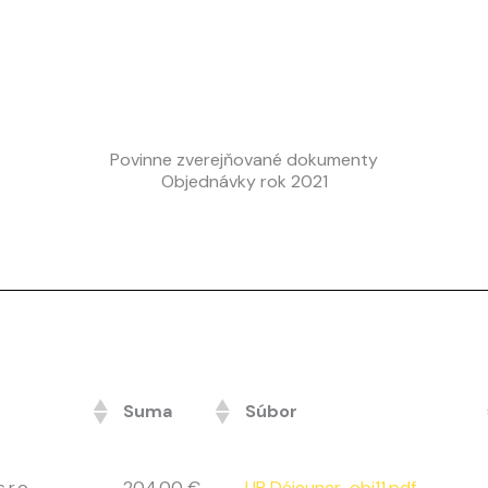
Povinne zverejňované dokumenty
Objednávky rok 2021
Suma
Súbor
.r.o.
204.00 €
UP Déjeuner-obj11.pdf