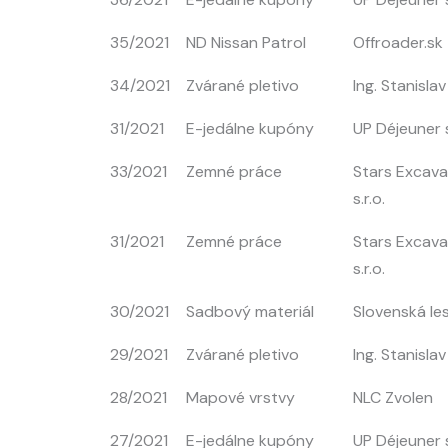
35/2021
ND Nissan Patrol
Offroader.sk
34/2021
Zvárané pletivo
Ing. Stanisla
31/2021
E-jedálne kupóny
UP Déjeuner s
33/2021
Zemné práce
Stars Excav
s.r.o.
31/2021
Zemné práce
Stars Excav
s.r.o.
30/2021
Sadbový materiál
Slovenská les
29/2021
Zvárané pletivo
Ing. Stanisla
28/2021
Mapové vrstvy
NLC Zvolen
27/2021
E-jedálne kupóny
UP Déjeuner s