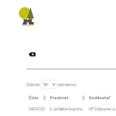
Preskočiť
na
obsah
Zobraz
záznamov
Číslo
Predmet
Dodávateľ
08/2023
E-jedálne kupóny
UP Déjeuner s.r