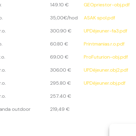
k
149.10 €
GEOpriestor-obj.pdf
o.
35,00€/hod
ASAK spol.pdf
.o.
300.90 €
UPDéjeuner-fa3.pdf
o.
60.80 €
Printmanias.r.o.pdf
.o.
69.00 €
ProFuturion-obj.pdf
.o.
306.00 €
UPDéjeuner.obj2.pdf
.o.
295.80 €
UPDéjeuner.obj.pdf
.o.
257.40 €
Panda outdoor
219,49 €