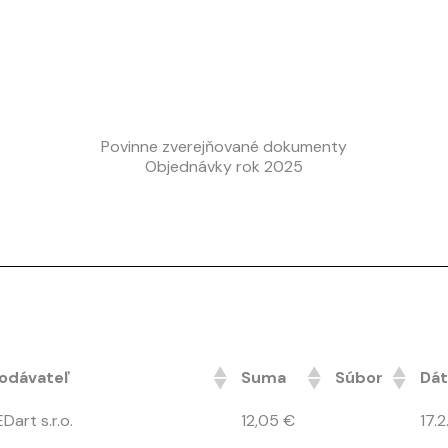
Povinne zverejňované dokumenty
Objednávky rok 2025
odávateľ
Suma
Súbor
Dát
EDart s.r.o.
12,05 €
17.