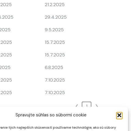
2.2025
21.2.2025
4.2025
29.4.2025
.2025
9.5.2025
7.2025
15.7.2025
7.2025
15.7.2025
.2025
6.8.2025
0.2025
7.10.2025
0.2025
7.10.2025
❮
1
❯
Spravujte súhlas so súbormi cookie
anie tých najlepších skúseností používame technológie, ako sú súbory