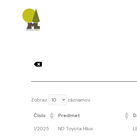
Preskočiť
na
obsah
Zobraz
záznamov
Číslo
Predmet
D
1/2025
ND Toyota Hilux
L