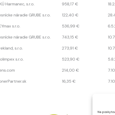
KÚ Harmanec, s.r.o.
958,17 €
18.
esnícke náradie GRUBE s.r.o.
122,40 €
28.
EYmax s.r.o.
536,99 €
6.5
esnícke náradie GRUBE s.r.o.
743,15 €
10.
ekland, s.r.o.
273,91 €
10.
olimpex s.r.o.
523,90 €
5.8
ens.com
214,00 €
7.1
onerPartner.sk
16,35 €
7.1
Na poskytov