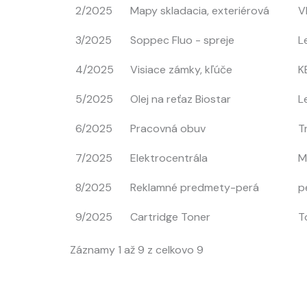
2/2025
Mapy skladacia, exteriérová
V
3/2025
Soppec Fluo - spreje
L
4/2025
Visiace zámky, kľúče
K
5/2025
Olej na reťaz Biostar
L
6/2025
Pracovná obuv
Tr
7/2025
Elektrocentrála
M
8/2025
Reklamné predmety-perá
p
9/2025
Cartridge Toner
T
Záznamy 1 až 9 z celkovo 9