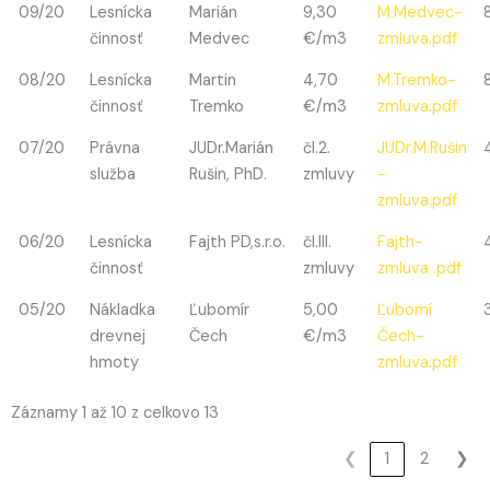
09/20
Lesnícka
Marián
9,30
M.Medvec-
činnosť
Medvec
€/m3
zmluva.pdf
08/20
Lesnícka
Martin
4,70
M.Tremko-
činnosť
Tremko
€/m3
zmluva.pdf
07/20
Právna
JUDr.Marián
čl.2.
JUDr.M.Rušin
služba
Rušin, PhD.
zmluvy
-
zmluva.pdf
06/20
Lesnícka
Fajth PD,s.r.o.
čl.III.
Fajth-
činnosť
zmluvy
zmluva .pdf
05/20
Nákladka
Ľubomír
5,00
Ľubomí
drevnej
Čech
€/m3
Čech-
hmoty
zmluva.pdf
Záznamy 1 až 10 z celkovo 13
❮
1
2
❯