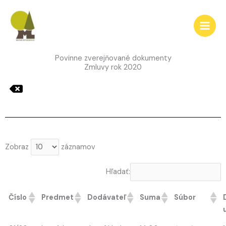
Preskočiť
na
obsah
Povinne zverejňované dokumenty
Zmluvy rok 2020
Zobraz
záznamov
Hľadať:
Číslo
Predmet
Dodávateľ
Suma
Súbor