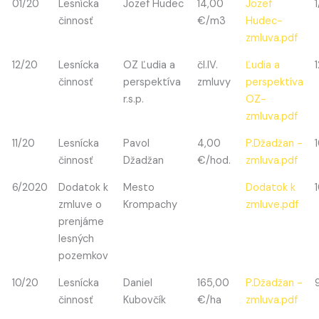
01/20
Lesnícka
Jozef Hudec
14,00
Jozef
činnosť
€/m3
Hudec-
zmluva.pdf
12/20
Lesnícka
OZ Ľudia a
čl.IV.
Ľudia a
činnosť
perspektíva
zmluvy
perspektíva
r.s.p.
OZ-
zmluva.pdf
11/20
Lesnícka
Pavol
4,00
P.Džadžan -
činnosť
Džadžan
€/hod.
zmluva.pdf
6/2020
Dodatok k
Mesto
Dodatok k
zmluve o
Krompachy
zmluve.pdf
prenjáme
lesných
pozemkov
10/20
Lesnícka
Daniel
165,00
P.Džadžan -
činnosť
Kubovčík
€/ha
zmluva.pdf